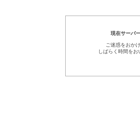
現在サーバ
ご迷惑をおか
しばらく時間をお