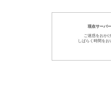
現在サーバ
ご迷惑をおか
しばらく時間をお