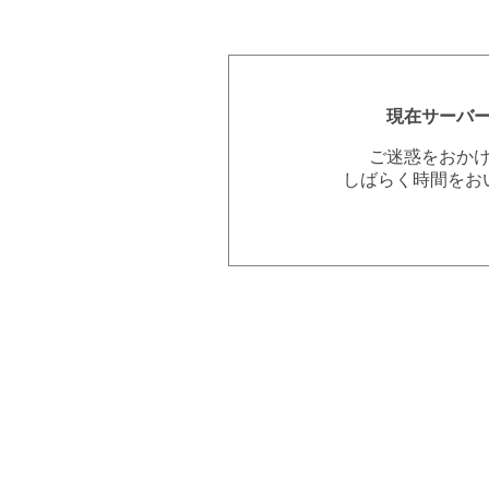
現在サーバ
ご迷惑をおか
しばらく時間をお