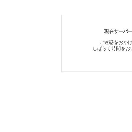
現在サーバ
ご迷惑をおか
しばらく時間をお