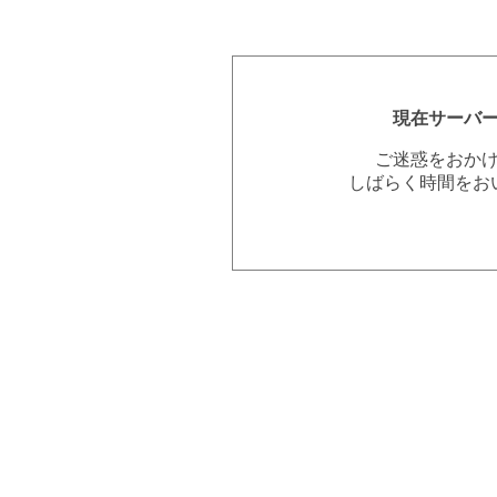
現在サーバ
ご迷惑をおか
しばらく時間をお