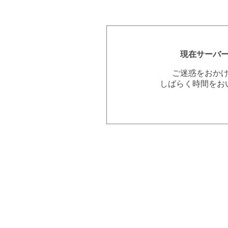
現在サーバ
ご迷惑をおか
しばらく時間をお