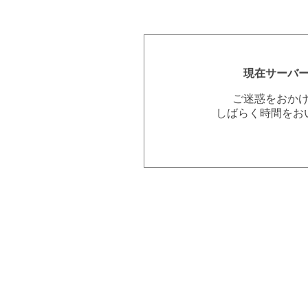
現在サーバ
ご迷惑をおか
しばらく時間をお