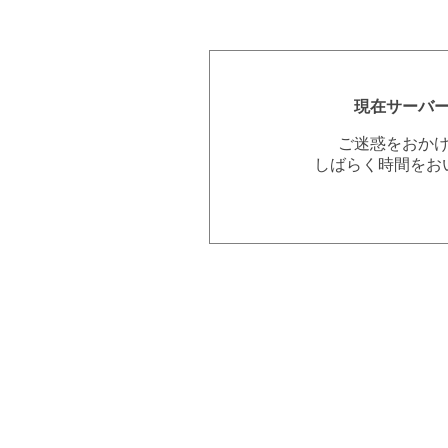
現在サーバ
ご迷惑をおか
しばらく時間をお