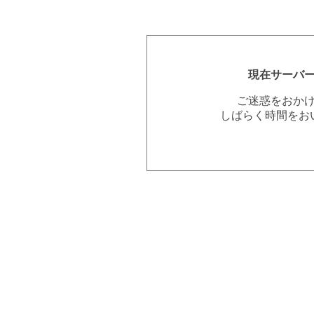
現在サーバ
ご迷惑をおか
しばらく時間をお