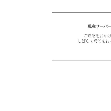
現在サーバ
ご迷惑をおか
しばらく時間をお