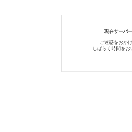
現在サーバ
ご迷惑をおか
しばらく時間をお