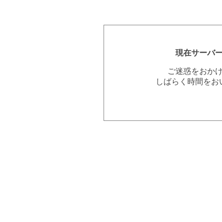
現在サーバ
ご迷惑をおか
しばらく時間をお