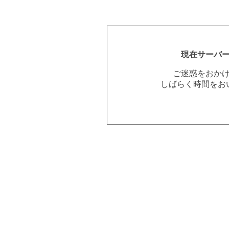
現在サーバ
ご迷惑をおか
しばらく時間をお