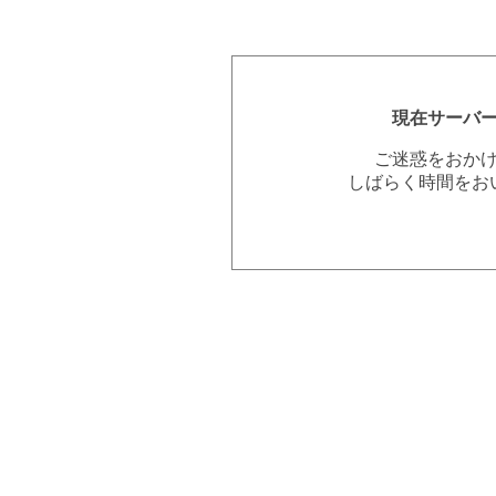
現在サーバ
ご迷惑をおか
しばらく時間をお