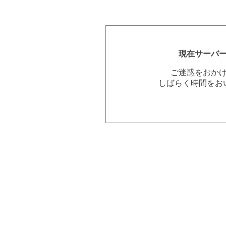
現在サーバ
ご迷惑をおか
しばらく時間をお