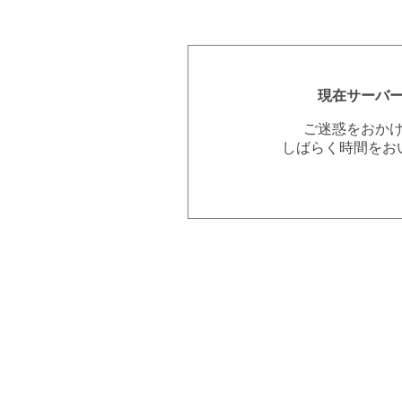
現在サーバ
ご迷惑をおか
しばらく時間をお