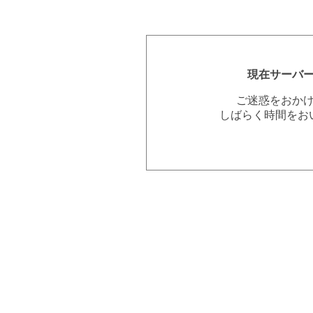
現在サーバ
ご迷惑をおか
しばらく時間をお