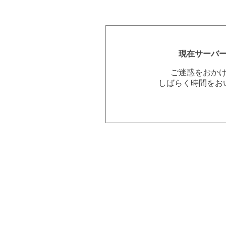
現在サーバ
ご迷惑をおか
しばらく時間をお