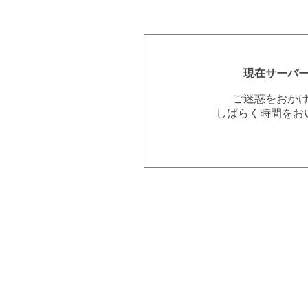
現在サーバ
ご迷惑をおか
しばらく時間をお