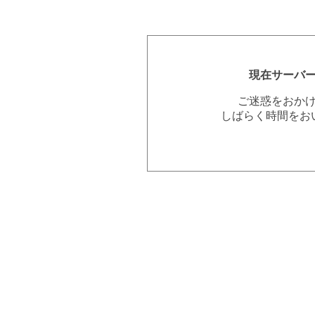
現在サーバ
ご迷惑をおか
しばらく時間をお