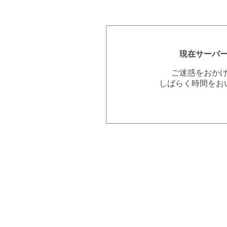
現在サーバ
ご迷惑をおか
しばらく時間をお