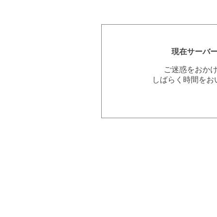
現在サーバ
ご迷惑をおか
しばらく時間をお