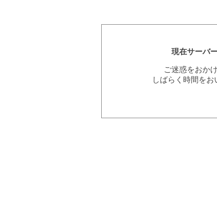
現在サーバ
ご迷惑をおか
しばらく時間をお