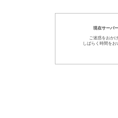
現在サーバ
ご迷惑をおか
しばらく時間をお