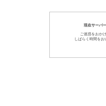
現在サーバ
ご迷惑をおか
しばらく時間をお