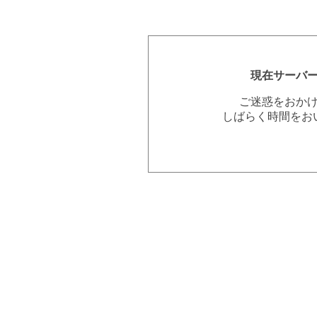
現在サーバ
ご迷惑をおか
しばらく時間をお