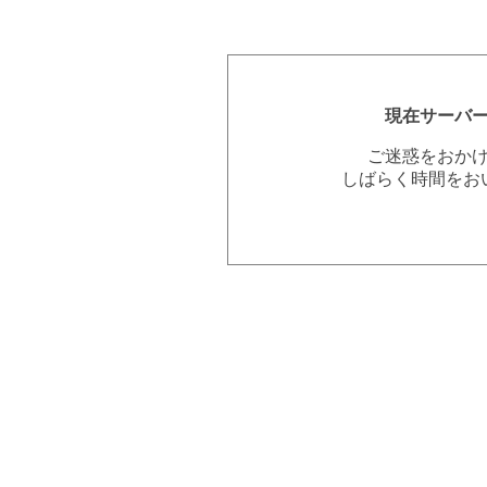
現在サーバ
ご迷惑をおか
しばらく時間をお