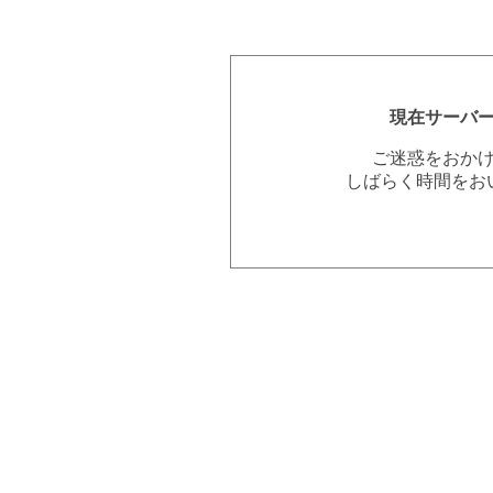
現在サーバ
ご迷惑をおか
しばらく時間をお