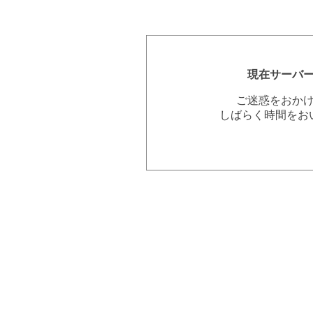
現在サーバ
ご迷惑をおか
しばらく時間をお