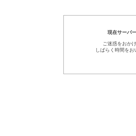
現在サーバ
ご迷惑をおか
しばらく時間をお