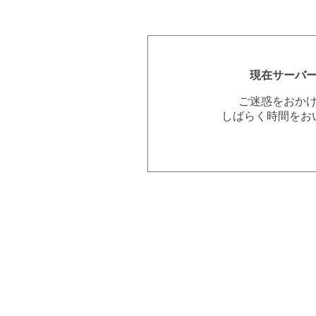
現在サーバ
ご迷惑をおか
しばらく時間をお