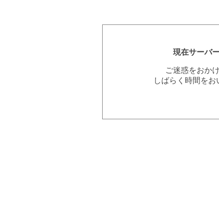
現在サーバ
ご迷惑をおか
しばらく時間をお