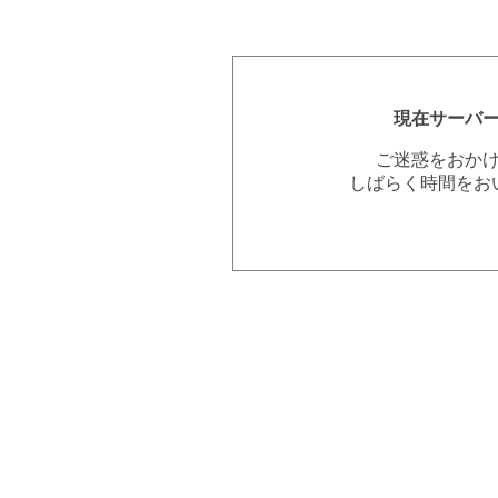
現在サーバ
ご迷惑をおか
しばらく時間をお