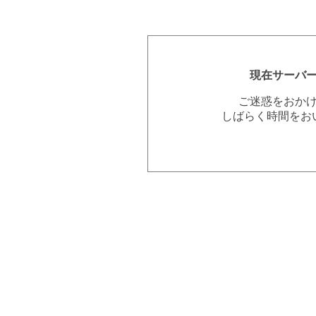
現在サーバ
ご迷惑をおか
しばらく時間をお