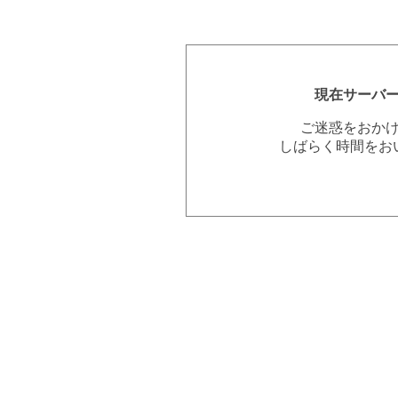
現在サーバ
ご迷惑をおか
しばらく時間をお