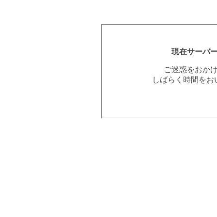
現在サーバ
ご迷惑をおか
しばらく時間をお