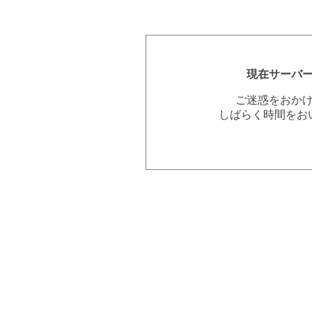
現在サーバ
ご迷惑をおか
しばらく時間をお