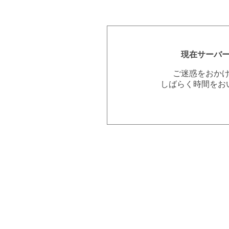
現在サーバ
ご迷惑をおか
しばらく時間をお