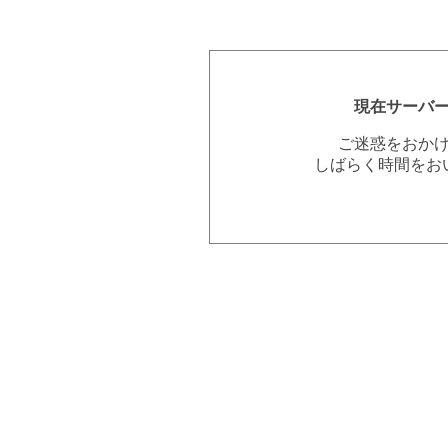
現在サーバ
ご迷惑をおか
しばらく時間をお