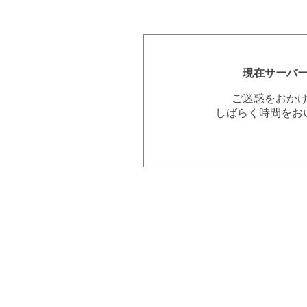
現在サーバ
ご迷惑をおか
しばらく時間をお