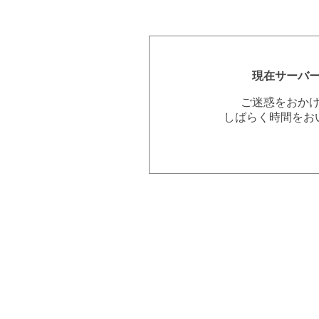
現在サーバ
ご迷惑をおか
しばらく時間をお