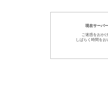
現在サーバ
ご迷惑をおか
しばらく時間をお