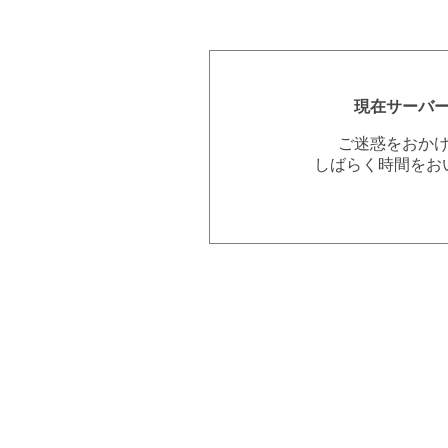
現在サーバ
ご迷惑をおか
しばらく時間をお