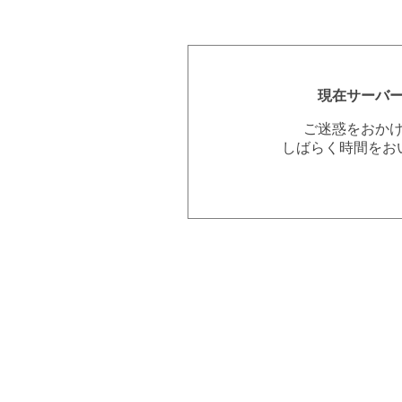
現在サーバ
ご迷惑をおか
しばらく時間をお