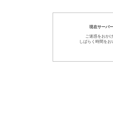
現在サーバ
ご迷惑をおか
しばらく時間をお