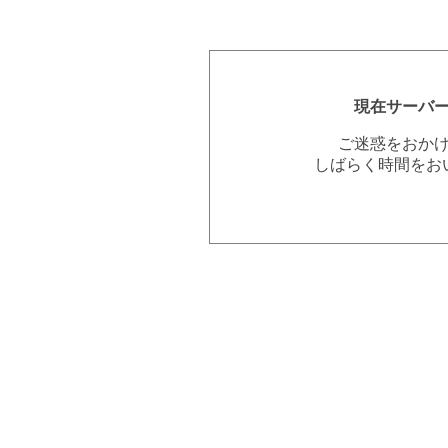
現在サーバ
ご迷惑をおか
しばらく時間をお