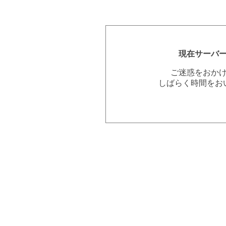
現在サーバ
ご迷惑をおか
しばらく時間をお