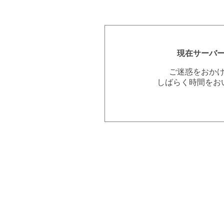
現在サーバ
ご迷惑をおか
しばらく時間をお