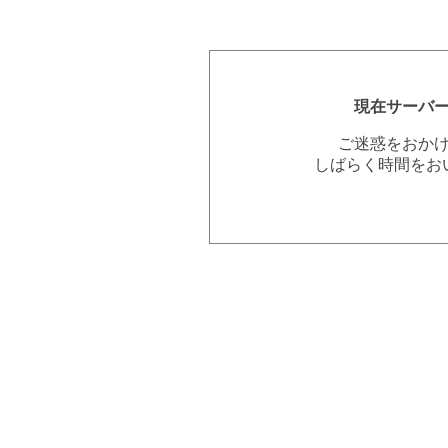
現在サーバ
ご迷惑をおか
しばらく時間をお