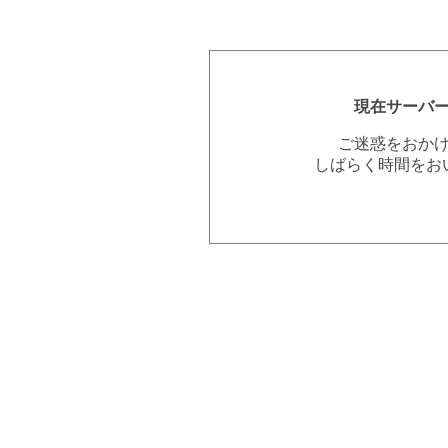
現在サーバ
ご迷惑をおか
しばらく時間をお